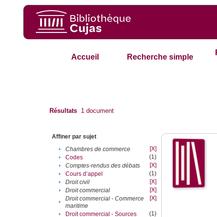
Accueil
Recherche simple
Résultats
1
document
Affiner par sujet
[X]
•
Chambres de commerce
(1)
•
Codes
[X]
•
Comptes-rendus des débats
(1)
•
Cours d’appel
[X]
•
Droit civil
[X]
•
Droit commercial
[X]
Droit commercial - Commerce
•
maritime
(1)
•
Droit commercial - Sources