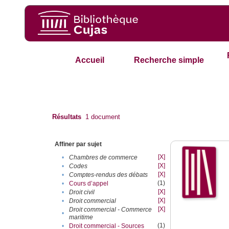
Accueil
Recherche simple
Résultats
1
document
Affiner par sujet
[X]
•
Chambres de commerce
[X]
•
Codes
[X]
•
Comptes-rendus des débats
(1)
•
Cours d’appel
[X]
•
Droit civil
[X]
•
Droit commercial
[X]
Droit commercial - Commerce
•
maritime
(1)
•
Droit commercial - Sources