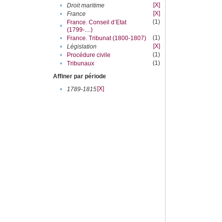
[X]
•
Droit maritime
[X]
•
France
(1)
France. Conseil d’Etat
•
(1799-....)
(1)
•
France. Tribunat (1800-1807)
[X]
•
Législation
(1)
•
Procédure civile
(1)
•
Tribunaux
Affiner par période
[X]
•
1789-1815