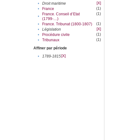
[X]
•
Droit maritime
(1)
•
France
(1)
France. Conseil d’Etat
•
(1799-....)
(1)
•
France. Tribunat (1800-1807)
[X]
•
Législation
(1)
•
Procédure civile
(1)
•
Tribunaux
Affiner par période
[X]
•
1789-1815