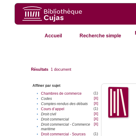
Accueil
Recherche simple
Résultats
1
document
Affiner par sujet
(1)
•
Chambres de commerce
[X]
•
Codes
[X]
•
Comptes-rendus des débats
(1)
•
Cours d’appel
[X]
•
Droit civil
[X]
•
Droit commercial
[X]
Droit commercial - Commerce
•
maritime
(1)
•
Droit commercial - Sources