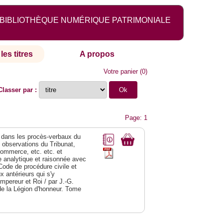
BIBLIOTHÈQUE NUMÉRIQUE PATRIMONIALE
les titres
A propos
Votre panier
(
0
)
Classer par :
Page: 1
dans les procès-verbaux du
s observations du Tribunat,
commerce, etc. etc. et
analytique et raisonnée avec
Code de procédure civile et
 antérieurs qui s'y
Empereur et Roi / par J.-G.
de la Légion d'honneur. Tome