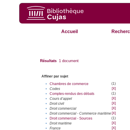
Accueil
Recherc
Résultats
1
document
Affiner par sujet
(1)
•
Chambres de commerce
[X]
•
Codes
(1)
•
Comptes-rendus des débats
[X]
•
Cours d’appel
[X]
•
Droit civil
[X]
•
Droit commercial
[X]
•
Droit commercial - Commerce maritime
(1)
•
Droit commercial - Sources
[X]
•
Droit maritime
[X]
•
France