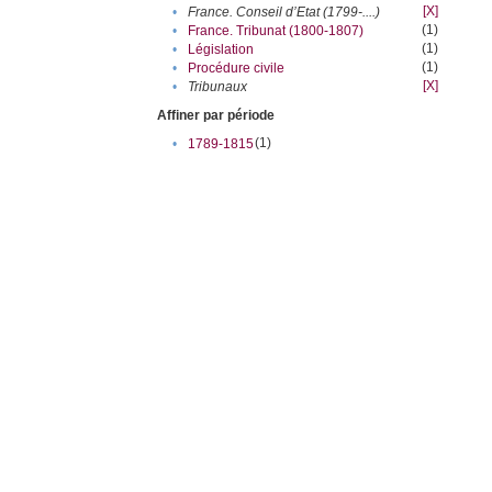
[X]
•
France. Conseil d’Etat (1799-....)
(1)
•
France. Tribunat (1800-1807)
(1)
•
Législation
(1)
•
Procédure civile
[X]
•
Tribunaux
Affiner par période
(1)
•
1789-1815