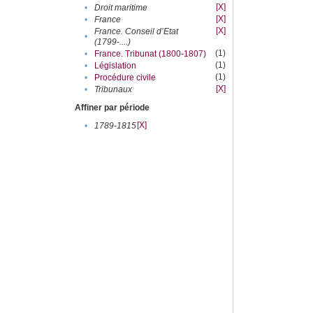
[X]
•
Droit maritime
[X]
•
France
[X]
France. Conseil d’Etat
•
(1799-....)
(1)
•
France. Tribunat (1800-1807)
(1)
•
Législation
(1)
•
Procédure civile
[X]
•
Tribunaux
Affiner par période
[X]
•
1789-1815