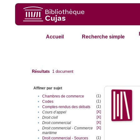
Accueil
Recherche simple
Résultats
1
document
Affiner par sujet
(1)
•
Chambres de commerce
(1)
•
Codes
(1)
•
Comptes-rendus des débats
[X]
•
Cours d’appel
[X]
•
Droit civil
[X]
•
Droit commercial
[X]
Droit commercial - Commerce
•
maritime
(1)
•
Droit commercial - Sources