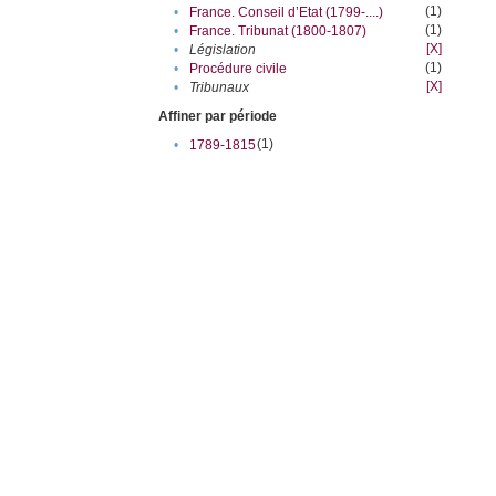
(1)
•
France. Conseil d’Etat (1799-....)
(1)
•
France. Tribunat (1800-1807)
[X]
•
Législation
(1)
•
Procédure civile
[X]
•
Tribunaux
Affiner par période
(1)
•
1789-1815