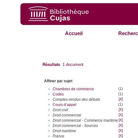
Accueil
Recherc
Résultats
1
document
Affiner par sujet
(1)
•
Chambres de commerce
(1)
•
Codes
[X]
•
Comptes-rendus des débats
(1)
•
Cours d’appel
[X]
•
Droit civil
[X]
•
Droit commercial
[X]
•
Droit commercial - Commerce maritime
[X]
•
Droit commercial - Sources
[X]
•
Droit maritime
[X]
•
France