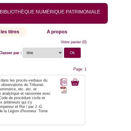
BIBLIOTHÈQUE NUMÉRIQUE PATRIMONIALE
les titres
A propos
Votre panier
(
0
)
Classer par :
Page: 1
dans les procès-verbaux du
s observations du Tribunat,
commerce, etc. etc. et
analytique et raisonnée avec
Code de procédure civile et
 antérieurs qui s'y
Empereur et Roi / par J.-G.
de la Légion d'honneur. Tome