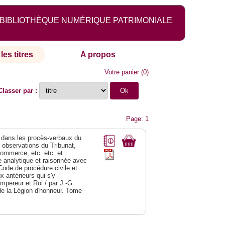
BIBLIOTHÈQUE NUMÉRIQUE PATRIMONIALE
les titres
A propos
Votre panier
(
0
)
Classer par :
Page: 1
dans les procès-verbaux du
s observations du Tribunat,
commerce, etc. etc. et
analytique et raisonnée avec
Code de procédure civile et
 antérieurs qui s'y
Empereur et Roi / par J.-G.
de la Légion d'honneur. Tome