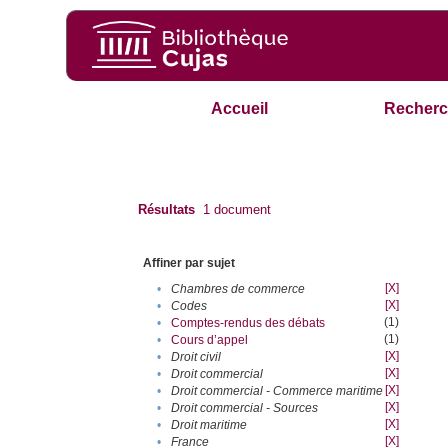
Accueil
Recherc
Résultats
1
document
Affiner par sujet
[X]
•
Chambres de commerce
[X]
•
Codes
(1)
•
Comptes-rendus des débats
(1)
•
Cours d’appel
[X]
•
Droit civil
[X]
•
Droit commercial
[X]
•
Droit commercial - Commerce maritime
[X]
•
Droit commercial - Sources
[X]
•
Droit maritime
[X]
•
France