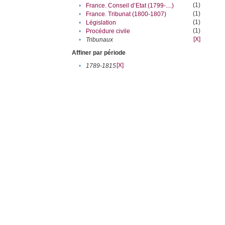
(1)
•
France. Conseil d’Etat (1799-....)
(1)
•
France. Tribunat (1800-1807)
(1)
•
Législation
(1)
•
Procédure civile
[X]
•
Tribunaux
Affiner par période
[X]
•
1789-1815