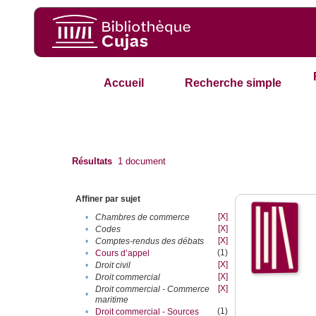
Accueil
Recherche simple
Résultats
1
document
Affiner par sujet
[X]
•
Chambres de commerce
[X]
•
Codes
[X]
•
Comptes-rendus des débats
(1)
•
Cours d’appel
[X]
•
Droit civil
[X]
•
Droit commercial
[X]
Droit commercial - Commerce
•
maritime
(1)
•
Droit commercial - Sources