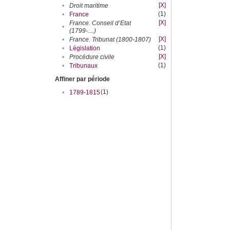
[X]
•
Droit maritime
(1)
•
France
[X]
France. Conseil d’Etat
•
(1799-....)
[X]
•
France. Tribunat (1800-1807)
(1)
•
Législation
[X]
•
Procédure civile
(1)
•
Tribunaux
Affiner par période
(1)
•
1789-1815