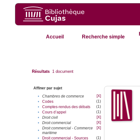
Accueil
Recherche simple
Résultats
1
document
Affiner par sujet
[X]
•
Chambres de commerce
(1)
•
Codes
(1)
•
Comptes-rendus des débats
(1)
•
Cours d’appel
[X]
•
Droit civil
[X]
•
Droit commercial
[X]
Droit commercial - Commerce
•
maritime
(1)
•
Droit commercial - Sources