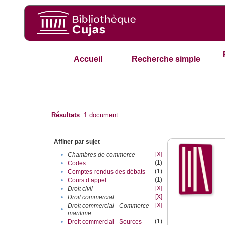
Accueil
Recherche simple
Résultats
1
document
Affiner par sujet
[X]
•
Chambres de commerce
(1)
•
Codes
(1)
•
Comptes-rendus des débats
(1)
•
Cours d’appel
[X]
•
Droit civil
[X]
•
Droit commercial
[X]
Droit commercial - Commerce
•
maritime
(1)
•
Droit commercial - Sources