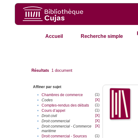
Accueil
Recherche simple
Résultats
1
document
Affiner par sujet
(1)
•
Chambres de commerce
[X]
•
Codes
(1)
•
Comptes-rendus des débats
(1)
•
Cours d’appel
[X]
•
Droit civil
[X]
•
Droit commercial
[X]
Droit commercial - Commerce
•
maritime
(1)
•
Droit commercial - Sources