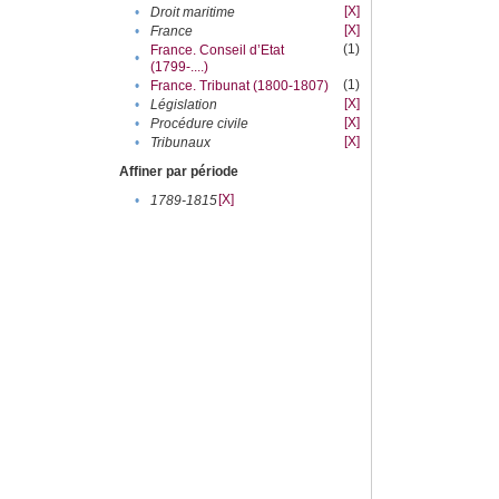
[X]
•
Droit maritime
[X]
•
France
(1)
France. Conseil d’Etat
•
(1799-....)
(1)
•
France. Tribunat (1800-1807)
[X]
•
Législation
[X]
•
Procédure civile
[X]
•
Tribunaux
Affiner par période
[X]
•
1789-1815