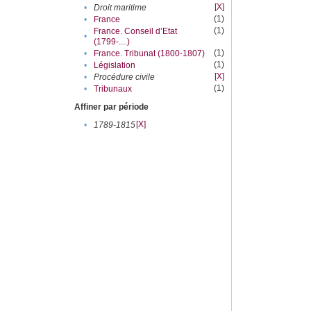
[X]
•
Droit maritime
(1)
•
France
(1)
France. Conseil d’Etat
•
(1799-....)
(1)
•
France. Tribunat (1800-1807)
(1)
•
Législation
[X]
•
Procédure civile
(1)
•
Tribunaux
Affiner par période
[X]
•
1789-1815