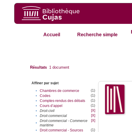
Accueil
Recherche simple
Résultats
1
document
Affiner par sujet
(1)
•
Chambres de commerce
(1)
•
Codes
(1)
•
Comptes-rendus des débats
(1)
•
Cours d’appel
[X]
•
Droit civil
[X]
•
Droit commercial
[X]
Droit commercial - Commerce
•
maritime
(1)
•
Droit commercial - Sources