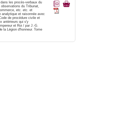
dans les procès-verbaux du
s observations du Tribunat,
commerce, etc. etc. et
analytique et raisonnée avec
Code de procédure civile et
 antérieurs qui s'y
Empereur et Roi / par J.-G.
de la Légion d'honneur. Tome