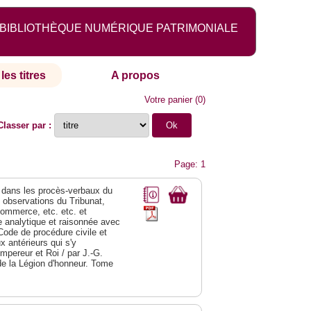
BIBLIOTHÈQUE NUMÉRIQUE PATRIMONIALE
les titres
A propos
Votre panier
(
0
)
Classer par :
Page: 1
dans les procès-verbaux du
s observations du Tribunat,
commerce, etc. etc. et
analytique et raisonnée avec
Code de procédure civile et
 antérieurs qui s'y
Empereur et Roi / par J.-G.
de la Légion d'honneur. Tome