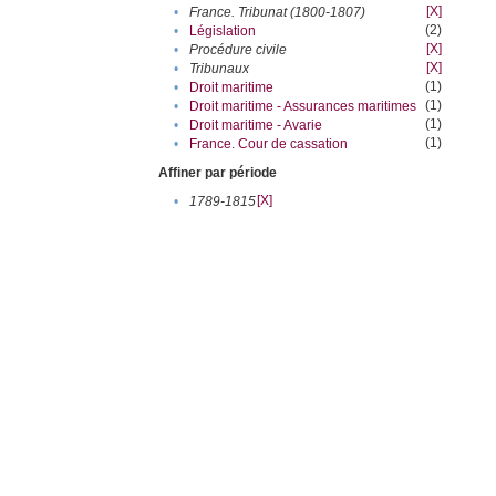
[X]
•
France. Tribunat (1800-1807)
(2)
•
Législation
[X]
•
Procédure civile
[X]
•
Tribunaux
(1)
•
Droit maritime
(1)
•
Droit maritime - Assurances maritimes
(1)
•
Droit maritime - Avarie
(1)
•
France. Cour de cassation
Affiner par période
[X]
•
1789-1815