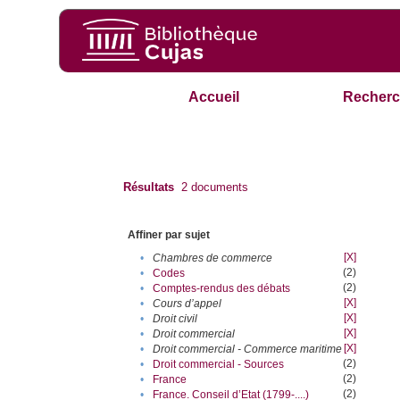
Accueil
Recherc
Résultats
2
documents
Affiner par sujet
[X]
•
Chambres de commerce
(2)
•
Codes
(2)
•
Comptes-rendus des débats
[X]
•
Cours d’appel
[X]
•
Droit civil
[X]
•
Droit commercial
[X]
•
Droit commercial - Commerce maritime
(2)
•
Droit commercial - Sources
(2)
•
France
(2)
•
France. Conseil d’Etat (1799-....)