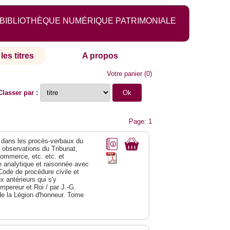
BIBLIOTHÈQUE NUMÉRIQUE PATRIMONIALE
les titres
A propos
Votre panier
(
0
)
Classer par :
Page: 1
dans les procès-verbaux du
s observations du Tribunat,
commerce, etc. etc. et
analytique et raisonnée avec
Code de procédure civile et
 antérieurs qui s'y
Empereur et Roi / par J.-G.
de la Légion d'honneur. Tome