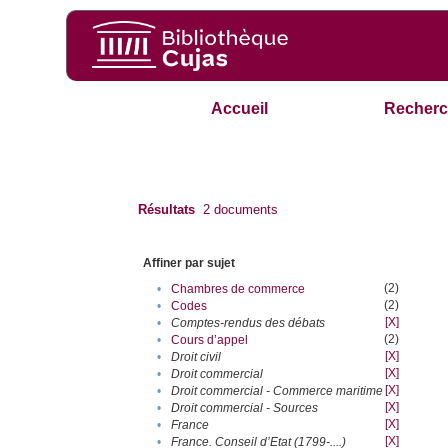
Accueil
Recherc
Résultats
2
documents
Affiner par sujet
(2)
•
Chambres de commerce
(2)
•
Codes
[X]
•
Comptes-rendus des débats
(2)
•
Cours d’appel
[X]
•
Droit civil
[X]
•
Droit commercial
[X]
•
Droit commercial - Commerce maritime
[X]
•
Droit commercial - Sources
[X]
•
France
[X]
•
France. Conseil d’Etat (1799-....)