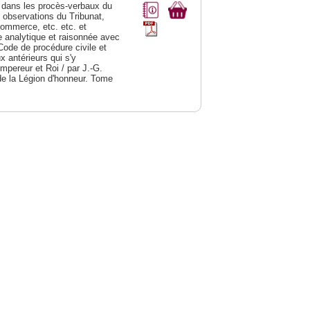
dans les procès-verbaux du
s observations du Tribunat,
commerce, etc. etc. et
analytique et raisonnée avec
Code de procédure civile et
 antérieurs qui s'y
Empereur et Roi / par J.-G.
de la Légion d'honneur. Tome