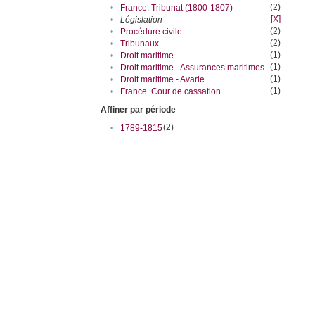
(2)
•
France. Tribunat (1800-1807)
[X]
•
Législation
(2)
•
Procédure civile
(2)
•
Tribunaux
(1)
•
Droit maritime
(1)
•
Droit maritime - Assurances maritimes
(1)
•
Droit maritime - Avarie
(1)
•
France. Cour de cassation
Affiner par période
(2)
•
1789-1815