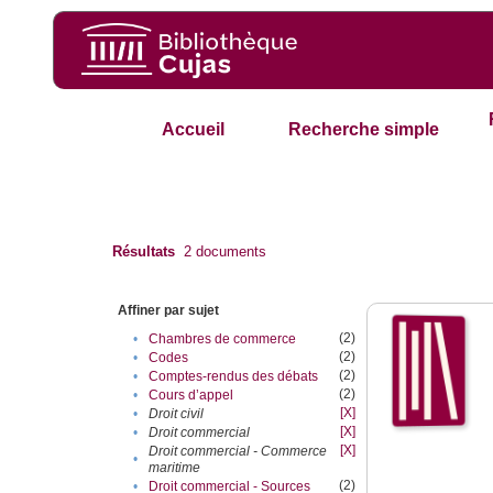
Accueil
Recherche simple
Résultats
2
documents
Affiner par sujet
(2)
•
Chambres de commerce
(2)
•
Codes
(2)
•
Comptes-rendus des débats
(2)
•
Cours d’appel
[X]
•
Droit civil
[X]
•
Droit commercial
[X]
Droit commercial - Commerce
•
maritime
(2)
•
Droit commercial - Sources