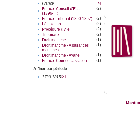
[X]
•
France
(2)
France. Conseil d’Etat
•
(1799-....)
(2)
•
France. Tribunat (1800-1807)
(2)
•
Législation
(2)
•
Procédure civile
(2)
•
Tribunaux
(1)
•
Droit maritime
(1)
Droit maritime - Assurances
•
maritimes
(1)
•
Droit maritime - Avarie
(1)
•
France. Cour de cassation
Affiner par période
[X]
•
1789-1815
Mentio