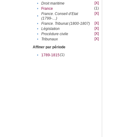
[X]
•
Droit maritime
(1)
•
France
[X]
France. Conseil d’Etat
•
(1799-....)
[X]
•
France. Tribunat (1800-1807)
[X]
•
Législation
[X]
•
Procédure civile
[X]
•
Tribunaux
Affiner par période
(1)
•
1789-1815