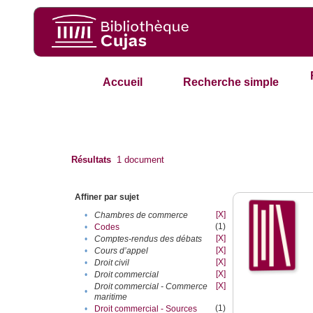
Accueil
Recherche simple
Résultats
1
document
Affiner par sujet
[X]
•
Chambres de commerce
(1)
•
Codes
[X]
•
Comptes-rendus des débats
[X]
•
Cours d’appel
[X]
•
Droit civil
[X]
•
Droit commercial
[X]
Droit commercial - Commerce
•
maritime
(1)
•
Droit commercial - Sources