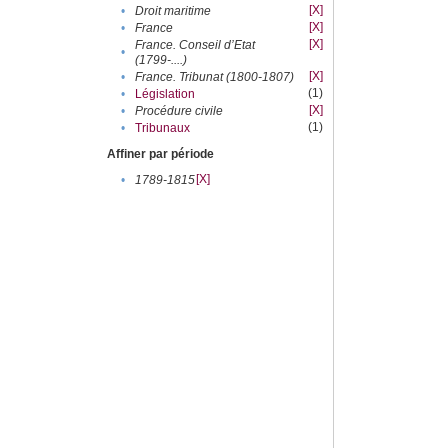
[X]
•
Droit maritime
[X]
•
France
[X]
France. Conseil d’Etat
•
(1799-....)
[X]
•
France. Tribunat (1800-1807)
(1)
•
Législation
[X]
•
Procédure civile
(1)
•
Tribunaux
Affiner par période
[X]
•
1789-1815