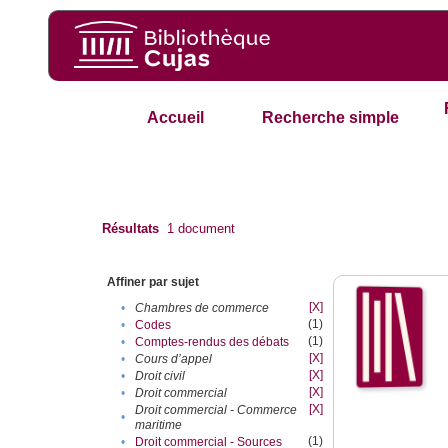
Accueil
Recherche simple
Résultats
1
document
Affiner par sujet
[X]
•
Chambres de commerce
(1)
•
Codes
(1)
•
Comptes-rendus des débats
[X]
•
Cours d’appel
[X]
•
Droit civil
[X]
•
Droit commercial
[X]
Droit commercial - Commerce
•
maritime
(1)
•
Droit commercial - Sources