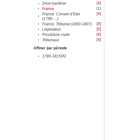
[X]
•
Droit maritime
(1)
•
France
[X]
France. Conseil d’Etat
•
(1799-....)
[X]
•
France. Tribunat (1800-1807)
[X]
•
Législation
[X]
•
Procédure civile
[X]
•
Tribunaux
Affiner par période
[X]
•
1789-1815