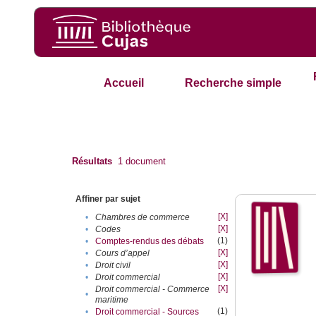
Accueil
Recherche simple
Résultats
1
document
Affiner par sujet
[X]
•
Chambres de commerce
[X]
•
Codes
(1)
•
Comptes-rendus des débats
[X]
•
Cours d’appel
[X]
•
Droit civil
[X]
•
Droit commercial
[X]
Droit commercial - Commerce
•
maritime
(1)
•
Droit commercial - Sources