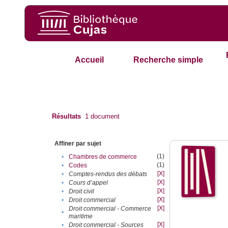
Accueil
Recherche simple
Résultats
1
document
Affiner par sujet
(1)
•
Chambres de commerce
(1)
•
Codes
[X]
•
Comptes-rendus des débats
[X]
•
Cours d’appel
[X]
•
Droit civil
[X]
•
Droit commercial
[X]
Droit commercial - Commerce
•
maritime
[X]
•
Droit commercial - Sources