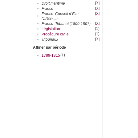
[X]
•
Droit maritime
[X]
•
France
[X]
France. Conseil d’Etat
•
(1799-....)
[X]
•
France. Tribunat (1800-1807)
(1)
•
Législation
(1)
•
Procédure civile
[X]
•
Tribunaux
Affiner par période
(1)
•
1789-1815