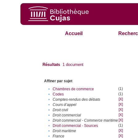
Accueil
Recherc
Résultats
1
document
Affiner par sujet
(1)
•
Chambres de commerce
(1)
•
Codes
[X]
•
Comptes-rendus des débats
[X]
•
Cours d’appel
[X]
•
Droit civil
[X]
•
Droit commercial
[X]
•
Droit commercial - Commerce maritime
(1)
•
Droit commercial - Sources
[X]
•
Droit maritime
[X]
•
France