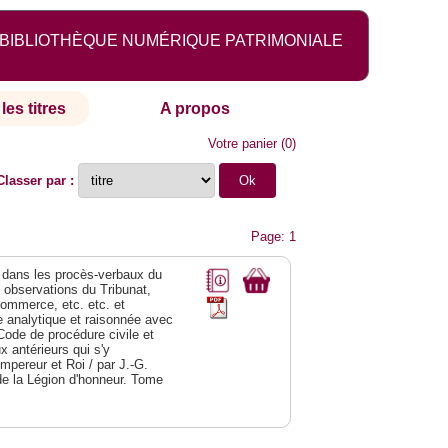
BIBLIOTHÈQUE NUMÉRIQUE PATRIMONIALE
les titres
A propos
Votre panier
(
0
)
Classer par :
Page: 1
dans les procès-verbaux du
s observations du Tribunat,
commerce, etc. etc. et
analytique et raisonnée avec
Code de procédure civile et
 antérieurs qui s'y
Empereur et Roi / par J.-G.
de la Légion d'honneur. Tome