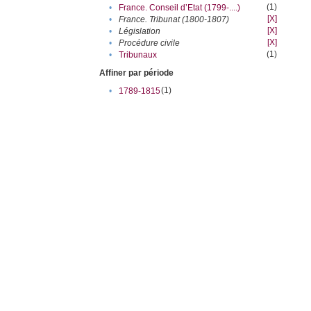
(1)
•
France. Conseil d’Etat (1799-....)
[X]
•
France. Tribunat (1800-1807)
[X]
•
Législation
[X]
•
Procédure civile
(1)
•
Tribunaux
Affiner par période
(1)
•
1789-1815