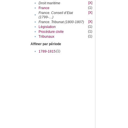
[X]
•
Droit maritime
(1)
•
France
[X]
France. Conseil d’Etat
•
(1799-....)
[X]
•
France. Tribunat (1800-1807)
(1)
•
Législation
(1)
•
Procédure civile
(1)
•
Tribunaux
Affiner par période
(1)
•
1789-1815