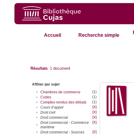
Accueil
Recherche simple
Résultats
1
document
Affiner par sujet
(1)
•
Chambres de commerce
(1)
•
Codes
(1)
•
Comptes-rendus des débats
[X]
•
Cours d’appel
[X]
•
Droit civil
[X]
•
Droit commercial
[X]
Droit commercial - Commerce
•
maritime
[X]
•
Droit commercial - Sources