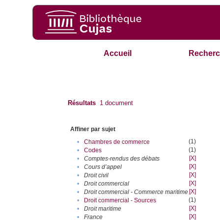
Accueil
Recherc
Résultats
1
document
Affiner par sujet
(1)
•
Chambres de commerce
(1)
•
Codes
[X]
•
Comptes-rendus des débats
[X]
•
Cours d’appel
[X]
•
Droit civil
[X]
•
Droit commercial
[X]
•
Droit commercial - Commerce maritime
(1)
•
Droit commercial - Sources
[X]
•
Droit maritime
[X]
•
France