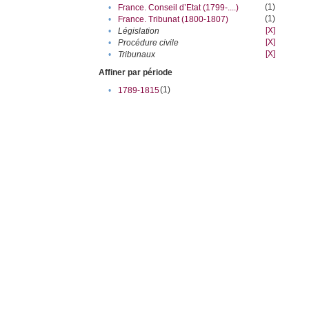
(1)
•
France. Conseil d’Etat (1799-....)
(1)
•
France. Tribunat (1800-1807)
[X]
•
Législation
[X]
•
Procédure civile
[X]
•
Tribunaux
Affiner par période
(1)
•
1789-1815