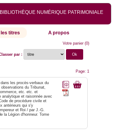
BIBLIOTHÈQUE NUMÉRIQUE PATRIMONIALE
les titres
A propos
Votre panier
(
0
)
Classer par :
Page: 1
dans les procès-verbaux du
s observations du Tribunat,
commerce, etc. etc. et
analytique et raisonnée avec
Code de procédure civile et
 antérieurs qui s'y
Empereur et Roi / par J.-G.
de la Légion d'honneur. Tome