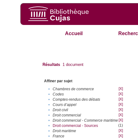
Accueil
Recherc
Résultats
1
document
Affiner par sujet
[X]
•
Chambres de commerce
[X]
•
Codes
[X]
•
Comptes-rendus des débats
[X]
•
Cours d’appel
[X]
•
Droit civil
[X]
•
Droit commercial
[X]
•
Droit commercial - Commerce maritime
(1)
•
Droit commercial - Sources
[X]
•
Droit maritime
[X]
•
France