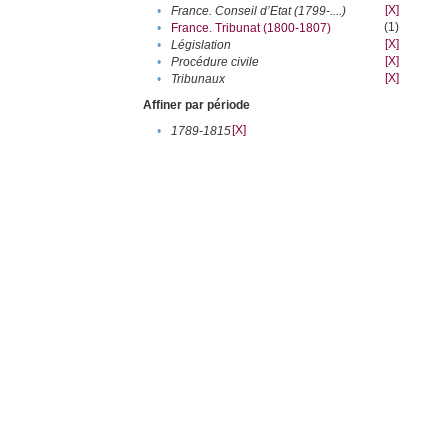
[X]
•
France. Conseil d’Etat (1799-....)
(1)
•
France. Tribunat (1800-1807)
[X]
•
Législation
[X]
•
Procédure civile
[X]
•
Tribunaux
Affiner par période
[X]
•
1789-1815