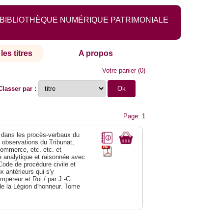
BIBLIOTHÈQUE NUMÉRIQUE PATRIMONIALE
les titres
A propos
Votre panier
(
0
)
Classer par :
Page: 1
dans les procès-verbaux du
s observations du Tribunat,
commerce, etc. etc. et
analytique et raisonnée avec
Code de procédure civile et
 antérieurs qui s'y
Empereur et Roi / par J.-G.
de la Légion d'honneur. Tome