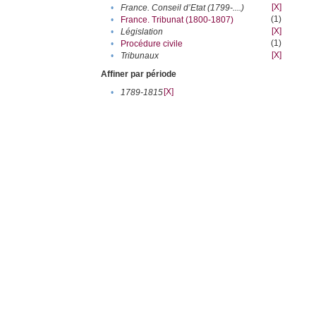
[X]
•
France. Conseil d’Etat (1799-....)
(1)
•
France. Tribunat (1800-1807)
[X]
•
Législation
(1)
•
Procédure civile
[X]
•
Tribunaux
Affiner par période
[X]
•
1789-1815