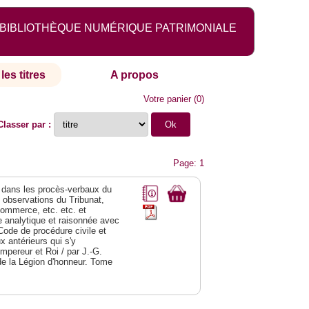
BIBLIOTHÈQUE NUMÉRIQUE PATRIMONIALE
les titres
A propos
Votre panier
(
0
)
Classer par :
Page: 1
dans les procès-verbaux du
s observations du Tribunat,
commerce, etc. etc. et
analytique et raisonnée avec
Code de procédure civile et
 antérieurs qui s'y
Empereur et Roi / par J.-G.
de la Légion d'honneur. Tome