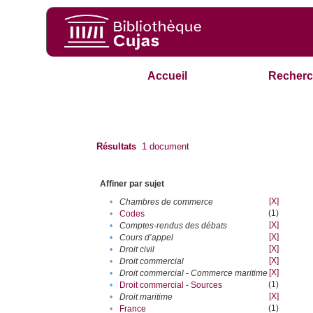
Accueil
Recherc
Résultats
1
document
Affiner par sujet
[X]
•
Chambres de commerce
(1)
•
Codes
[X]
•
Comptes-rendus des débats
[X]
•
Cours d’appel
[X]
•
Droit civil
[X]
•
Droit commercial
[X]
•
Droit commercial - Commerce maritime
(1)
•
Droit commercial - Sources
[X]
•
Droit maritime
(1)
•
France