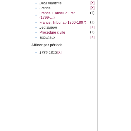
[X]
•
Droit maritime
[X]
•
France
(1)
France. Conseil d’Etat
•
(1799-....)
(1)
•
France. Tribunat (1800-1807)
[X]
•
Législation
(1)
•
Procédure civile
[X]
•
Tribunaux
Affiner par période
[X]
•
1789-1815