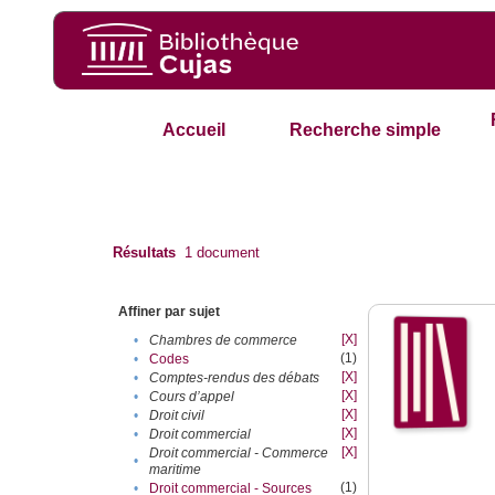
Accueil
Recherche simple
Résultats
1
document
Affiner par sujet
[X]
•
Chambres de commerce
(1)
•
Codes
[X]
•
Comptes-rendus des débats
[X]
•
Cours d’appel
[X]
•
Droit civil
[X]
•
Droit commercial
[X]
Droit commercial - Commerce
•
maritime
(1)
•
Droit commercial - Sources