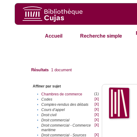
Accueil
Recherche simple
Résultats
1
document
Affiner par sujet
(1)
•
Chambres de commerce
[X]
•
Codes
[X]
•
Comptes-rendus des débats
[X]
•
Cours d’appel
[X]
•
Droit civil
[X]
•
Droit commercial
[X]
Droit commercial - Commerce
•
maritime
[X]
•
Droit commercial - Sources