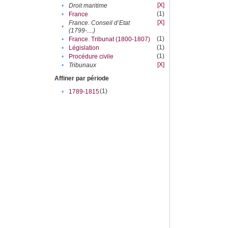
[X]
•
Droit maritime
(1)
•
France
[X]
France. Conseil d’Etat
•
(1799-....)
(1)
•
France. Tribunat (1800-1807)
(1)
•
Législation
(1)
•
Procédure civile
[X]
•
Tribunaux
Affiner par période
(1)
•
1789-1815