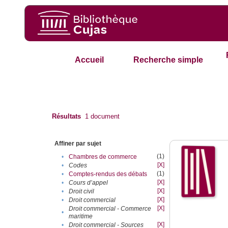
Accueil
Recherche simple
Résultats
1
document
Affiner par sujet
(1)
•
Chambres de commerce
[X]
•
Codes
(1)
•
Comptes-rendus des débats
[X]
•
Cours d’appel
[X]
•
Droit civil
[X]
•
Droit commercial
[X]
Droit commercial - Commerce
•
maritime
[X]
•
Droit commercial - Sources