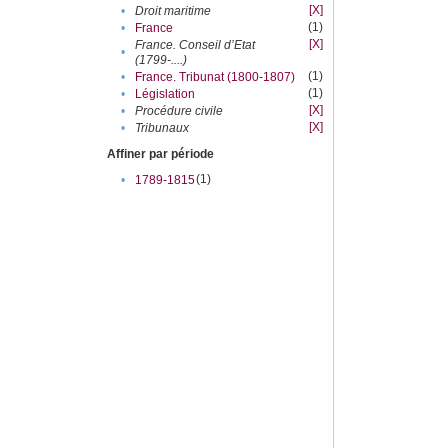
[X]
•
Droit maritime
(1)
•
France
[X]
France. Conseil d’Etat
•
(1799-....)
(1)
•
France. Tribunat (1800-1807)
(1)
•
Législation
[X]
•
Procédure civile
[X]
•
Tribunaux
Affiner par période
(1)
•
1789-1815