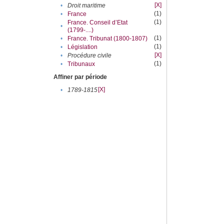
[X]
•
Droit maritime
(1)
•
France
(1)
France. Conseil d’Etat
•
(1799-....)
(1)
•
France. Tribunat (1800-1807)
(1)
•
Législation
[X]
•
Procédure civile
(1)
•
Tribunaux
Affiner par période
[X]
•
1789-1815