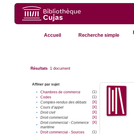
Accueil
Recherche simple
Résultats
1
document
Affiner par sujet
(1)
•
Chambres de commerce
(1)
•
Codes
[X]
•
Comptes-rendus des débats
[X]
•
Cours d’appel
[X]
•
Droit civil
[X]
•
Droit commercial
[X]
Droit commercial - Commerce
•
maritime
(1)
•
Droit commercial - Sources