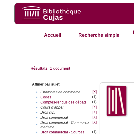
Accueil
Recherche simple
Résultats
1
document
Affiner par sujet
[X]
•
Chambres de commerce
(1)
•
Codes
(1)
•
Comptes-rendus des débats
[X]
•
Cours d’appel
[X]
•
Droit civil
[X]
•
Droit commercial
[X]
Droit commercial - Commerce
•
maritime
(1)
•
Droit commercial - Sources