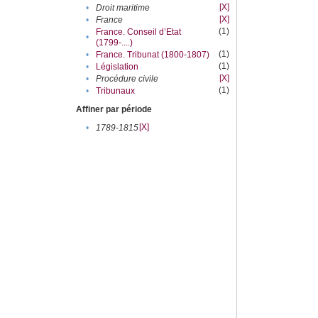
[X]
•
Droit maritime
[X]
•
France
(1)
France. Conseil d’Etat
•
(1799-....)
(1)
•
France. Tribunat (1800-1807)
(1)
•
Législation
[X]
•
Procédure civile
(1)
•
Tribunaux
Affiner par période
[X]
•
1789-1815