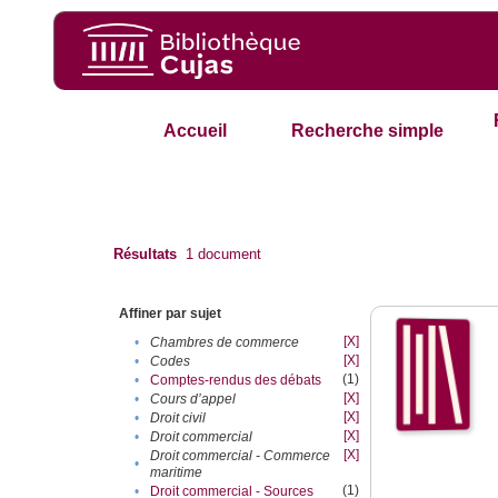
Accueil
Recherche simple
Résultats
1
document
Affiner par sujet
[X]
•
Chambres de commerce
[X]
•
Codes
(1)
•
Comptes-rendus des débats
[X]
•
Cours d’appel
[X]
•
Droit civil
[X]
•
Droit commercial
[X]
Droit commercial - Commerce
•
maritime
(1)
•
Droit commercial - Sources