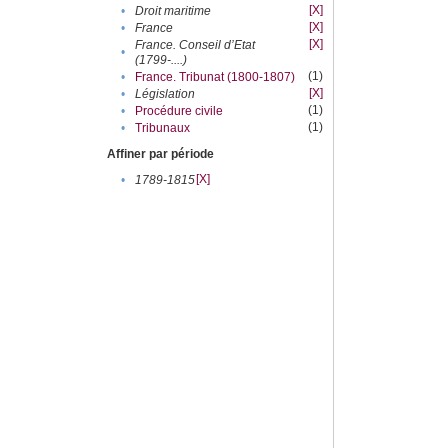
[X]
•
Droit maritime
[X]
•
France
[X]
France. Conseil d’Etat
•
(1799-....)
(1)
•
France. Tribunat (1800-1807)
[X]
•
Législation
(1)
•
Procédure civile
(1)
•
Tribunaux
Affiner par période
[X]
•
1789-1815