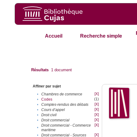
Accueil
Recherche simple
Résultats
1
document
Affiner par sujet
[X]
•
Chambres de commerce
(1)
•
Codes
[X]
•
Comptes-rendus des débats
[X]
•
Cours d’appel
[X]
•
Droit civil
[X]
•
Droit commercial
[X]
Droit commercial - Commerce
•
maritime
[X]
•
Droit commercial - Sources