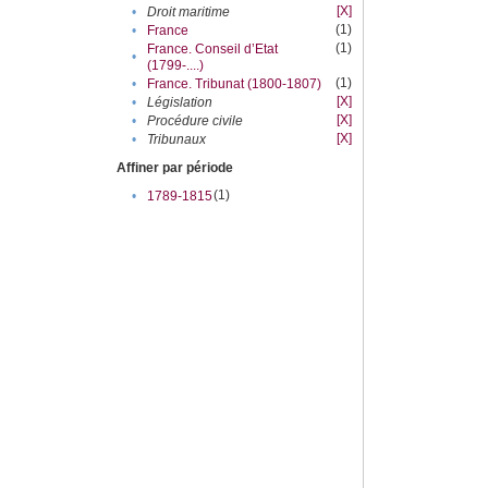
[X]
•
Droit maritime
(1)
•
France
(1)
France. Conseil d’Etat
•
(1799-....)
(1)
•
France. Tribunat (1800-1807)
[X]
•
Législation
[X]
•
Procédure civile
[X]
•
Tribunaux
Affiner par période
(1)
•
1789-1815