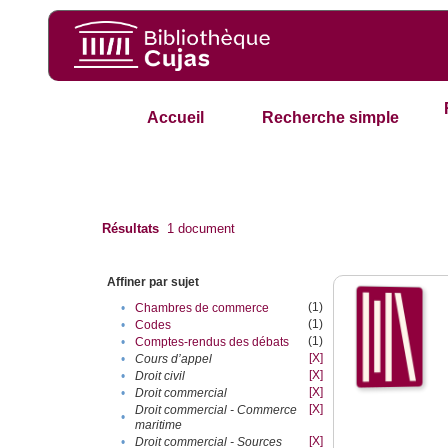
Accueil
Recherche simple
Résultats
1
document
Affiner par sujet
(1)
•
Chambres de commerce
(1)
•
Codes
(1)
•
Comptes-rendus des débats
[X]
•
Cours d’appel
[X]
•
Droit civil
[X]
•
Droit commercial
[X]
Droit commercial - Commerce
•
maritime
[X]
•
Droit commercial - Sources