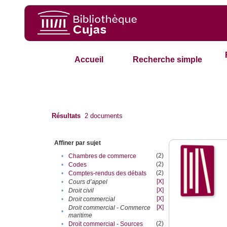
Accueil
Recherche simple
Résultats
2
documents
Affiner par sujet
(2)
•
Chambres de commerce
(2)
•
Codes
(2)
•
Comptes-rendus des débats
[X]
•
Cours d’appel
[X]
•
Droit civil
[X]
•
Droit commercial
[X]
Droit commercial - Commerce
•
maritime
(2)
•
Droit commercial - Sources