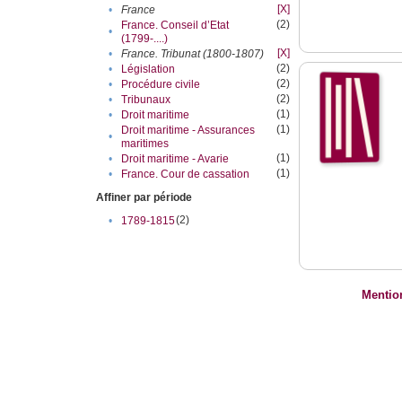
[X]
•
France
(2)
France. Conseil d’Etat
•
(1799-....)
[X]
•
France. Tribunat (1800-1807)
(2)
•
Législation
(2)
•
Procédure civile
(2)
•
Tribunaux
(1)
•
Droit maritime
(1)
Droit maritime - Assurances
•
maritimes
(1)
•
Droit maritime - Avarie
(1)
•
France. Cour de cassation
Affiner par période
(2)
•
1789-1815
Mentio