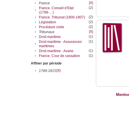
[X]
•
France
(2)
France. Conseil d’Etat
•
(1799-....)
(2)
•
France. Tribunat (1800-1807)
(2)
•
Législation
(2)
•
Procédure civile
[X]
•
Tribunaux
(1)
•
Droit maritime
(1)
Droit maritime - Assurances
•
maritimes
(1)
•
Droit maritime - Avarie
(1)
•
France. Cour de cassation
Affiner par période
[X]
•
1789-1815
Mentio