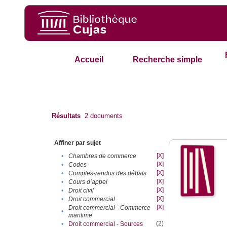
Accueil
Recherche simple
Résultats
2
documents
Affiner par sujet
[X]
•
Chambres de commerce
[X]
•
Codes
[X]
•
Comptes-rendus des débats
[X]
•
Cours d’appel
[X]
•
Droit civil
[X]
•
Droit commercial
[X]
Droit commercial - Commerce
•
maritime
(2)
•
Droit commercial - Sources