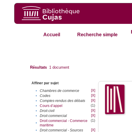
Accueil
Recherche simple
Résultats
1
document
Affiner par sujet
[X]
•
Chambres de commerce
[X]
•
Codes
[X]
•
Comptes-rendus des débats
(1)
•
Cours d’appel
[X]
•
Droit civil
[X]
•
Droit commercial
(1)
Droit commercial - Commerce
•
maritime
[X]
•
Droit commercial - Sources