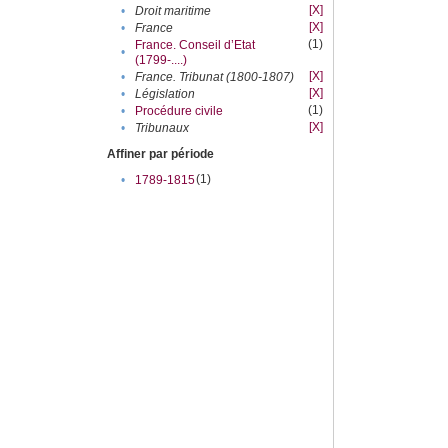
[X]
•
Droit maritime
[X]
•
France
(1)
France. Conseil d’Etat
•
(1799-....)
[X]
•
France. Tribunat (1800-1807)
[X]
•
Législation
(1)
•
Procédure civile
[X]
•
Tribunaux
Affiner par période
(1)
•
1789-1815