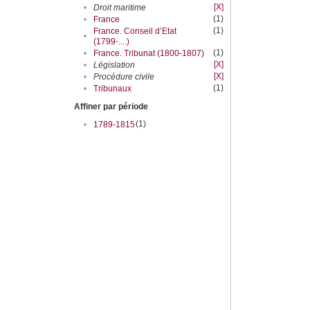
[X]
•
Droit maritime
(1)
•
France
(1)
France. Conseil d’Etat
•
(1799-....)
(1)
•
France. Tribunat (1800-1807)
[X]
•
Législation
[X]
•
Procédure civile
(1)
•
Tribunaux
Affiner par période
(1)
•
1789-1815