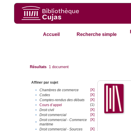
Accueil
Recherche simple
Résultats
1
document
Affiner par sujet
[X]
•
Chambres de commerce
[X]
•
Codes
[X]
•
Comptes-rendus des débats
(1)
•
Cours d’appel
[X]
•
Droit civil
[X]
•
Droit commercial
[X]
Droit commercial - Commerce
•
maritime
[X]
•
Droit commercial - Sources