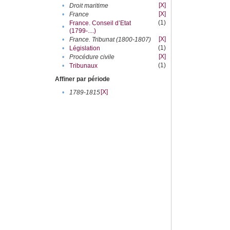
[X]
•
Droit maritime
[X]
•
France
(1)
France. Conseil d’Etat
•
(1799-....)
[X]
•
France. Tribunat (1800-1807)
(1)
•
Législation
[X]
•
Procédure civile
(1)
•
Tribunaux
Affiner par période
[X]
•
1789-1815