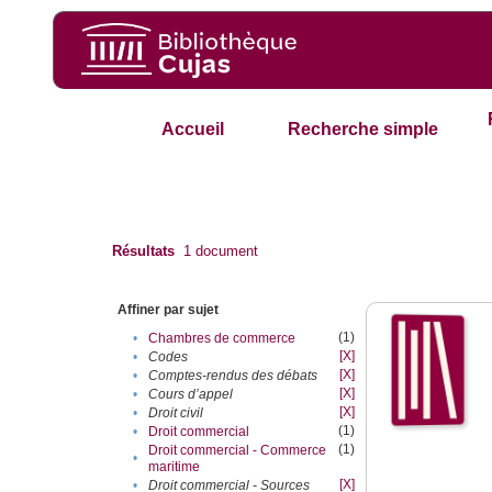
Accueil
Recherche simple
Résultats
1
document
Affiner par sujet
(1)
•
Chambres de commerce
[X]
•
Codes
[X]
•
Comptes-rendus des débats
[X]
•
Cours d’appel
[X]
•
Droit civil
(1)
•
Droit commercial
(1)
Droit commercial - Commerce
•
maritime
[X]
•
Droit commercial - Sources