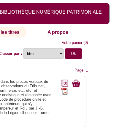
BIBLIOTHÈQUE NUMÉRIQUE PATRIMONIALE
les titres
A propos
Votre panier
(
0
)
Classer par :
Page: 1
dans les procès-verbaux du
s observations du Tribunat,
commerce, etc. etc. et
analytique et raisonnée avec
Code de procédure civile et
 antérieurs qui s'y
Empereur et Roi / par J.-G.
de la Légion d'honneur. Tome