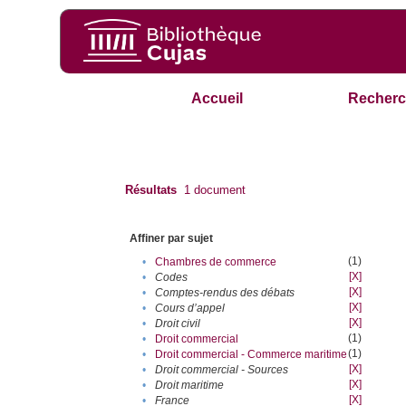
Accueil
Recherc
Résultats
1
document
Affiner par sujet
(1)
•
Chambres de commerce
[X]
•
Codes
[X]
•
Comptes-rendus des débats
[X]
•
Cours d’appel
[X]
•
Droit civil
(1)
•
Droit commercial
(1)
•
Droit commercial - Commerce maritime
[X]
•
Droit commercial - Sources
[X]
•
Droit maritime
[X]
•
France