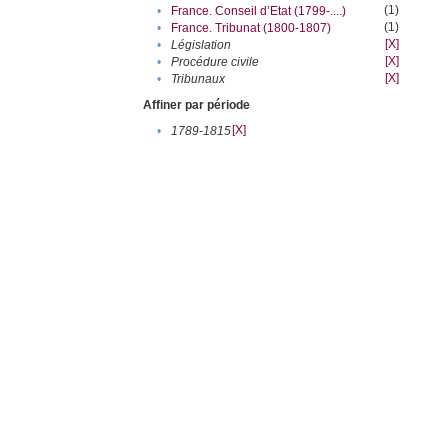
(1)
•
France. Conseil d’Etat (1799-....)
(1)
•
France. Tribunat (1800-1807)
[X]
•
Législation
[X]
•
Procédure civile
[X]
•
Tribunaux
Affiner par période
[X]
•
1789-1815