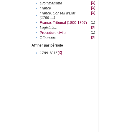
[X]
•
Droit maritime
[X]
•
France
[X]
France. Conseil d’Etat
•
(1799-....)
(1)
•
France. Tribunat (1800-1807)
[X]
•
Législation
(1)
•
Procédure civile
[X]
•
Tribunaux
Affiner par période
[X]
•
1789-1815