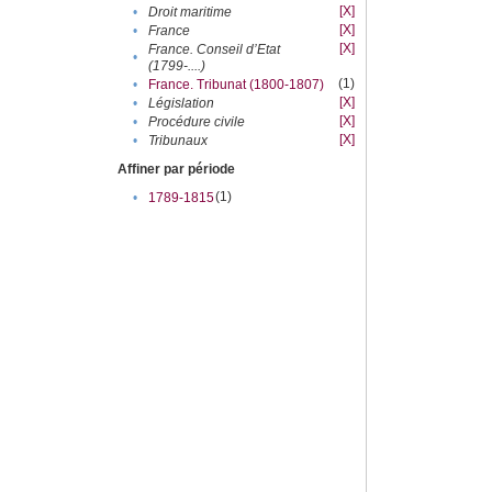
[X]
•
Droit maritime
[X]
•
France
[X]
France. Conseil d’Etat
•
(1799-....)
(1)
•
France. Tribunat (1800-1807)
[X]
•
Législation
[X]
•
Procédure civile
[X]
•
Tribunaux
Affiner par période
(1)
•
1789-1815