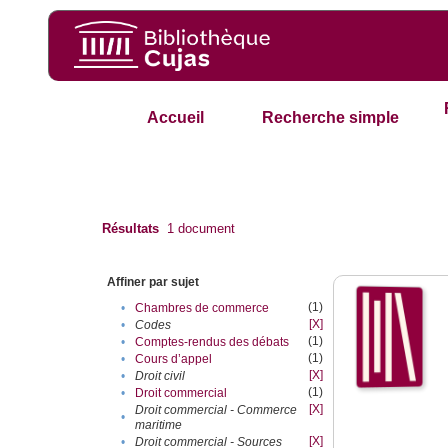
Accueil
Recherche simple
Résultats
1
document
Affiner par sujet
(1)
•
Chambres de commerce
[X]
•
Codes
(1)
•
Comptes-rendus des débats
(1)
•
Cours d’appel
[X]
•
Droit civil
(1)
•
Droit commercial
[X]
Droit commercial - Commerce
•
maritime
[X]
•
Droit commercial - Sources