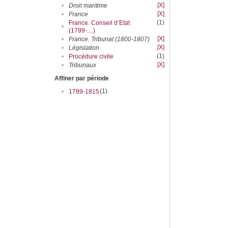
[X]
•
Droit maritime
[X]
•
France
(1)
France. Conseil d’Etat
•
(1799-....)
[X]
•
France. Tribunat (1800-1807)
[X]
•
Législation
(1)
•
Procédure civile
[X]
•
Tribunaux
Affiner par période
(1)
•
1789-1815