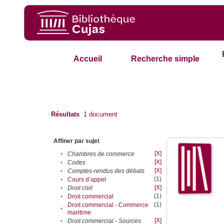
Accueil
Recherche simple
Résultats
1
document
Affiner par sujet
[X]
•
Chambres de commerce
[X]
•
Codes
[X]
•
Comptes-rendus des débats
(1)
•
Cours d’appel
[X]
•
Droit civil
(1)
•
Droit commercial
(1)
Droit commercial - Commerce
•
maritime
[X]
•
Droit commercial - Sources