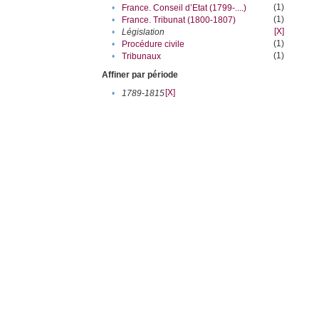
(1)
•
France. Conseil d’Etat (1799-....)
(1)
•
France. Tribunat (1800-1807)
[X]
•
Législation
(1)
•
Procédure civile
(1)
•
Tribunaux
Affiner par période
[X]
•
1789-1815