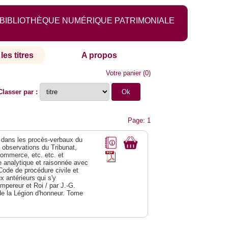
BIBLIOTHÈQUE NUMÉRIQUE PATRIMONIALE
les titres
A propos
Votre panier
(
0
)
Classer par :
Page: 1
dans les procès-verbaux du
s observations du Tribunat,
commerce, etc. etc. et
analytique et raisonnée avec
Code de procédure civile et
 antérieurs qui s'y
Empereur et Roi / par J.-G.
de la Légion d'honneur. Tome