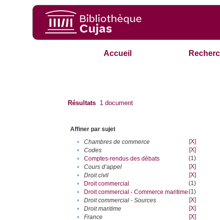
Accueil
Recherc
Résultats
1
document
Affiner par sujet
[X]
•
Chambres de commerce
[X]
•
Codes
(1)
•
Comptes-rendus des débats
[X]
•
Cours d’appel
[X]
•
Droit civil
(1)
•
Droit commercial
(1)
•
Droit commercial - Commerce maritime
[X]
•
Droit commercial - Sources
[X]
•
Droit maritime
[X]
•
France