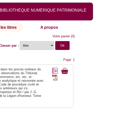
BIBLIOTHÈQUE NUMÉRIQUE PATRIMONIALE
les titres
A propos
Votre panier
(
0
)
Classer par :
Page: 1
dans les procès-verbaux du
s observations du Tribunat,
commerce, etc. etc. et
analytique et raisonnée avec
Code de procédure civile et
 antérieurs qui s'y
Empereur et Roi / par J.-G.
de la Légion d'honneur. Tome