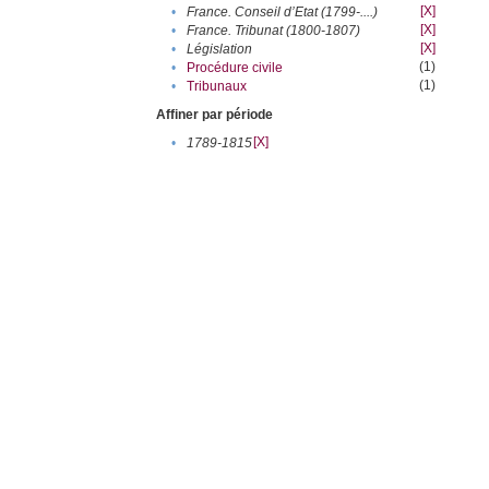
[X]
•
France. Conseil d’Etat (1799-....)
[X]
•
France. Tribunat (1800-1807)
[X]
•
Législation
(1)
•
Procédure civile
(1)
•
Tribunaux
Affiner par période
[X]
•
1789-1815