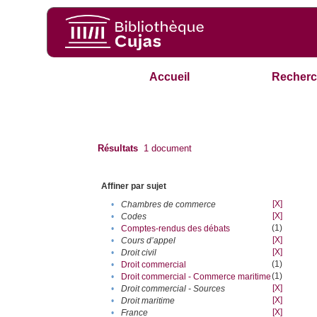
Accueil
Recherc
Résultats
1
document
Affiner par sujet
[X]
•
Chambres de commerce
[X]
•
Codes
(1)
•
Comptes-rendus des débats
[X]
•
Cours d’appel
[X]
•
Droit civil
(1)
•
Droit commercial
(1)
•
Droit commercial - Commerce maritime
[X]
•
Droit commercial - Sources
[X]
•
Droit maritime
[X]
•
France