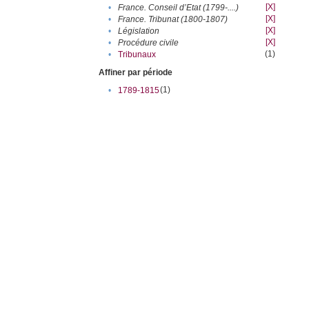
[X]
•
France. Conseil d’Etat (1799-....)
[X]
•
France. Tribunat (1800-1807)
[X]
•
Législation
[X]
•
Procédure civile
(1)
•
Tribunaux
Affiner par période
(1)
•
1789-1815