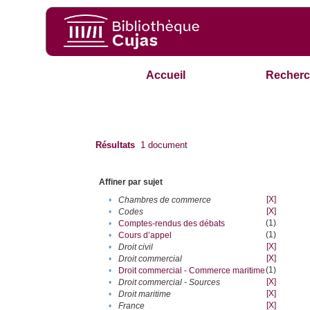
Accueil
Recherc
Résultats
1
document
Affiner par sujet
[X]
•
Chambres de commerce
[X]
•
Codes
(1)
•
Comptes-rendus des débats
(1)
•
Cours d’appel
[X]
•
Droit civil
[X]
•
Droit commercial
(1)
•
Droit commercial - Commerce maritime
[X]
•
Droit commercial - Sources
[X]
•
Droit maritime
[X]
•
France