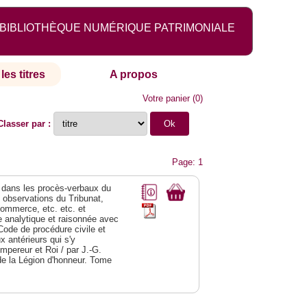
BIBLIOTHÈQUE NUMÉRIQUE PATRIMONIALE
les titres
A propos
Votre panier
(
0
)
Classer par :
Page: 1
dans les procès-verbaux du
s observations du Tribunat,
commerce, etc. etc. et
analytique et raisonnée avec
Code de procédure civile et
 antérieurs qui s'y
Empereur et Roi / par J.-G.
de la Légion d'honneur. Tome