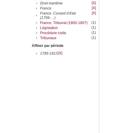
[X]
•
Droit maritime
[X]
•
France
[X]
France. Conseil d’Etat
•
(1799-....)
(1)
•
France. Tribunat (1800-1807)
(1)
•
Législation
(1)
•
Procédure civile
(1)
•
Tribunaux
Affiner par période
[X]
•
1789-1815