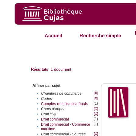
Accueil
Recherche simple
Résultats
1
document
Affiner par sujet
[X]
•
Chambres de commerce
[X]
•
Codes
(1)
•
Comptes-rendus des débats
[X]
•
Cours d’appel
[X]
•
Droit civil
(1)
•
Droit commercial
(1)
Droit commercial - Commerce
•
maritime
[X]
•
Droit commercial - Sources