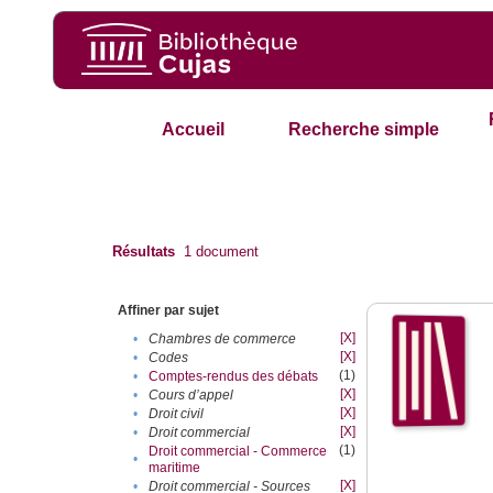
Accueil
Recherche simple
Résultats
1
document
Affiner par sujet
[X]
•
Chambres de commerce
[X]
•
Codes
(1)
•
Comptes-rendus des débats
[X]
•
Cours d’appel
[X]
•
Droit civil
[X]
•
Droit commercial
(1)
Droit commercial - Commerce
•
maritime
[X]
•
Droit commercial - Sources