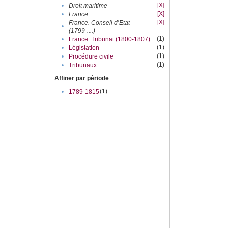
[X]
•
Droit maritime
[X]
•
France
[X]
France. Conseil d’Etat
•
(1799-....)
(1)
•
France. Tribunat (1800-1807)
(1)
•
Législation
(1)
•
Procédure civile
(1)
•
Tribunaux
Affiner par période
(1)
•
1789-1815