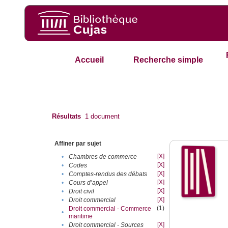
Accueil
Recherche simple
Résultats
1
document
Affiner par sujet
[X]
•
Chambres de commerce
[X]
•
Codes
[X]
•
Comptes-rendus des débats
[X]
•
Cours d’appel
[X]
•
Droit civil
[X]
•
Droit commercial
(1)
Droit commercial - Commerce
•
maritime
[X]
•
Droit commercial - Sources