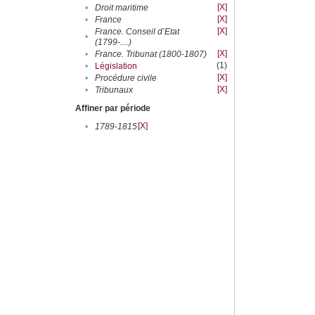
[X]
•
Droit maritime
[X]
•
France
[X]
France. Conseil d’Etat
•
(1799-....)
[X]
•
France. Tribunat (1800-1807)
(1)
•
Législation
[X]
•
Procédure civile
[X]
•
Tribunaux
Affiner par période
[X]
•
1789-1815