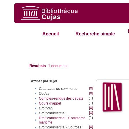
Accueil
Recherche simple
Résultats
1
document
Affiner par sujet
[X]
•
Chambres de commerce
[X]
•
Codes
(1)
•
Comptes-rendus des débats
(1)
•
Cours d’appel
[X]
•
Droit civil
[X]
•
Droit commercial
(1)
Droit commercial - Commerce
•
maritime
[X]
•
Droit commercial - Sources