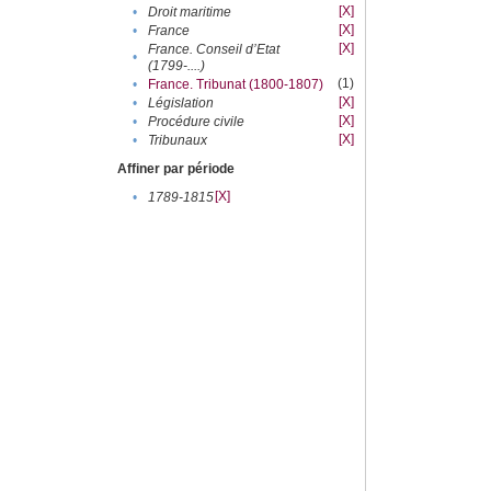
[X]
•
Droit maritime
[X]
•
France
[X]
France. Conseil d’Etat
•
(1799-....)
(1)
•
France. Tribunat (1800-1807)
[X]
•
Législation
[X]
•
Procédure civile
[X]
•
Tribunaux
Affiner par période
[X]
•
1789-1815