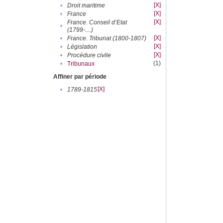
[X]
•
Droit maritime
[X]
•
France
[X]
France. Conseil d’Etat
•
(1799-....)
[X]
•
France. Tribunat (1800-1807)
[X]
•
Législation
[X]
•
Procédure civile
(1)
•
Tribunaux
Affiner par période
[X]
•
1789-1815