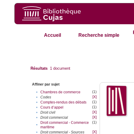
Accueil
Recherche simple
Résultats
1
document
Affiner par sujet
(1)
•
Chambres de commerce
[X]
•
Codes
(1)
•
Comptes-rendus des débats
(1)
•
Cours d’appel
[X]
•
Droit civil
[X]
•
Droit commercial
(1)
Droit commercial - Commerce
•
maritime
[X]
•
Droit commercial - Sources