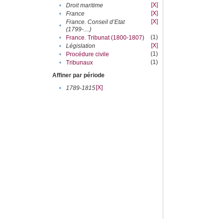
[X]
•
Droit maritime
[X]
•
France
[X]
France. Conseil d’Etat
•
(1799-....)
(1)
•
France. Tribunat (1800-1807)
[X]
•
Législation
(1)
•
Procédure civile
(1)
•
Tribunaux
Affiner par période
[X]
•
1789-1815