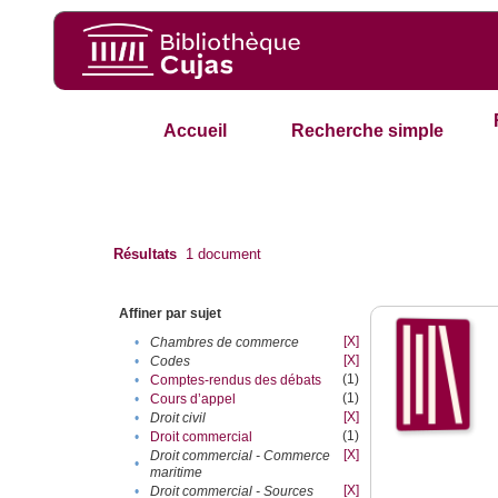
Accueil
Recherche simple
Résultats
1
document
Affiner par sujet
[X]
•
Chambres de commerce
[X]
•
Codes
(1)
•
Comptes-rendus des débats
(1)
•
Cours d’appel
[X]
•
Droit civil
(1)
•
Droit commercial
[X]
Droit commercial - Commerce
•
maritime
[X]
•
Droit commercial - Sources